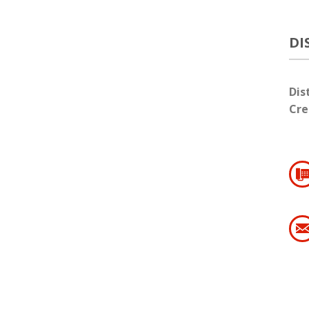
DI
Dis
Cre